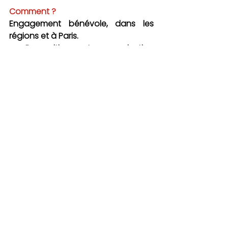
Comment ?
Engagement bénévole, dans les 
régions et à Paris.
Proposition et organisation 
d’évènements : exposition, 
concert, conférence, messe en 
rite oriental, gala de charité, 
témoignage, afterwork.
Intervention dans les écoles.
Soutien des délégations 
diocésaines: aide logistique et 
administrative, communication, 
missions ponctuelles.
Les grands rendez-vous ?
La Journée des chrétiens 
d’orient : 25 mai 2025
Festival des chrétiens d’orient :  