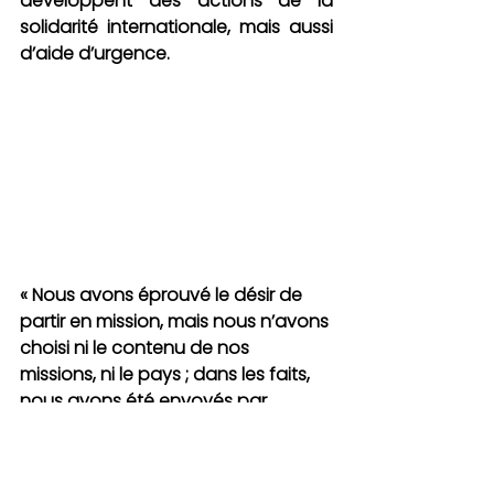
développent des actions de la 
solidarité internationale, mais aussi 
d’aide d’urgence.
« Nous avons éprouvé le désir de 
partir en mission, mais nous n’avons 
choisi ni le contenu de nos 
missions, ni le pays ; dans les faits, 
nous avons été envoyés par 
Fidesco, et cela fait une grande 
différence dans notre manière 
d’aborder notre quotidien. Malgré 