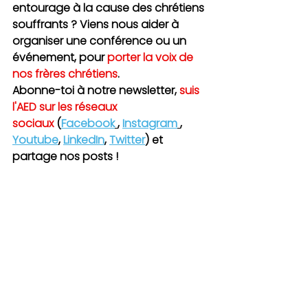
entourage à la cause des chrétiens 
souffrants ? Viens nous aider à 
organiser une conférence ou un 
événement, pour 
porter la voix de 
nos frères chrétiens
. 
Abonne-toi à notre newsletter, 
suis 
l'AED sur les réseaux 
sociaux
 (
Facebook
, 
Instagram
, 
Youtube
, 
LinkedIn
, 
Twitter
) et 
partage nos posts ! 
Deviens relais et témoin de 
l’Espérance !
Deviens ambassadeur
https://www.youtube.com/watch?