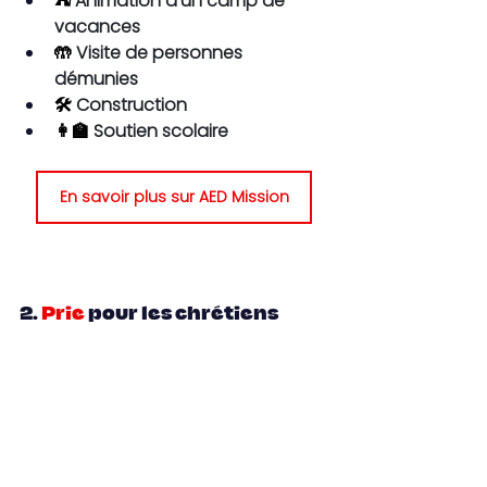
⛺
 Animation d'un camp de 
vacances
🤲
 Visite de personnes 
démunies
🛠️
 Construction
👩‍🏫
 Soutien scolaire
En savoir plus sur AED Mission
2.
Prie 
pour les chrétiens