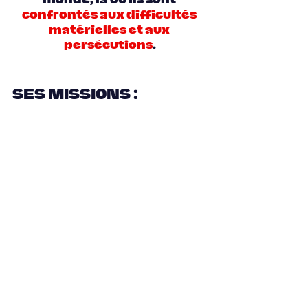
monde, là où ils sont 
confrontés aux difficultés 
matérielles et aux 
persécutions
.
SES MISSIONS :