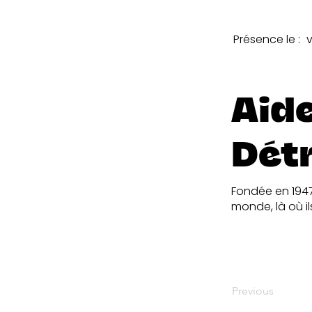
Présence le :
Aide
Dét
Fondée en 1947,
monde, là où il
Previous