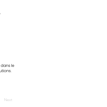
e
t dans le
utions.
Next