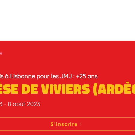
te
s à Lisbonne pour les JMJ : +25 ans
èse de Viviers (Ardè
23 - 8 août 2023
S'inscrire