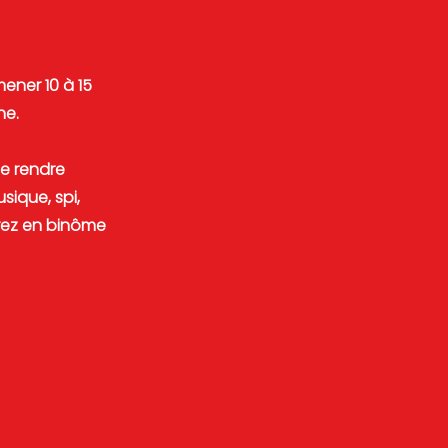
ener 10 à 15
ne.
de rendre
sique, spi,
serez en binôme