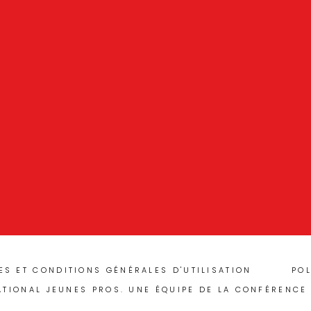
ES ET CONDITIONS GÉNÉRALES D'UTILISATION
POL
ATIONAL JEUNES PROS. UNE ÉQUIPE DE LA CONFÉRENCE