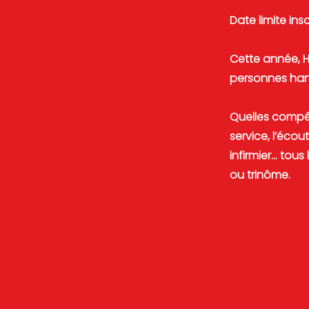
Date limite inscr
Cette année, H
personnes hand
Quelles compét
service, l’écou
infirmier... to
ou trinôme.