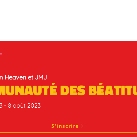
te
en Heaven et JMJ
unauté des Béatit
23 - 8 août 2023
S'inscrire