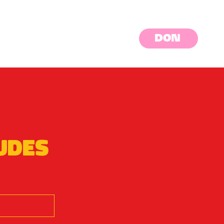
DON
udes