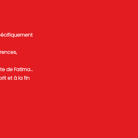
spécifiquement
rences,
site de Fatima…
it et à la fin