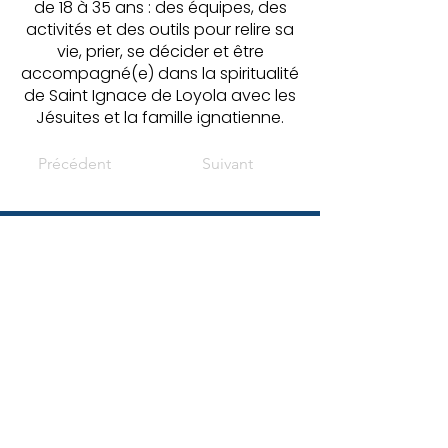
de 18 à 35 ans : des équipes, des
activités et des outils pour relire sa
vie, prier, se décider et être
accompagné(e) dans la spiritualité
de Saint Ignace de Loyola avec les
Jésuites et la famille ignatienne.
Précédent
Suivant
Santos - Réseau
national 25-35
Santos est le réseau national des
initiatives 25-35 (jeunes
professionnels). En tant qu'équipe
de la Conférence des Évêques de
France, nous sommes au service de
tous les groupes de jeunes