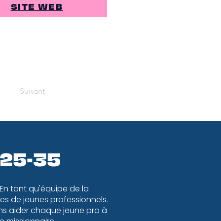
SITE WEB
Suivant
 25-35
 En tant qu'équipe de la
s de jeunes professionnels.
ons aider chaque jeune pro à