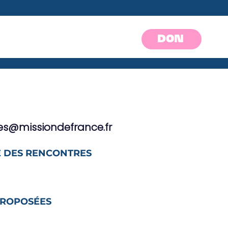
DON
es@missiondefrance.fr
 DES RENCONTRES
PROPOSÉES