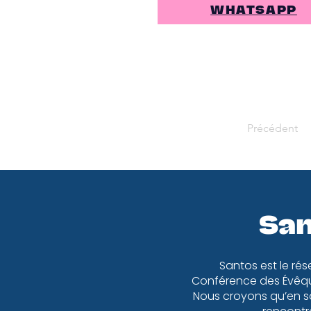
WHATSAPP
Précédent
San
Santos est le rés
Conférence des Évêqu
Nous croyons qu’en so