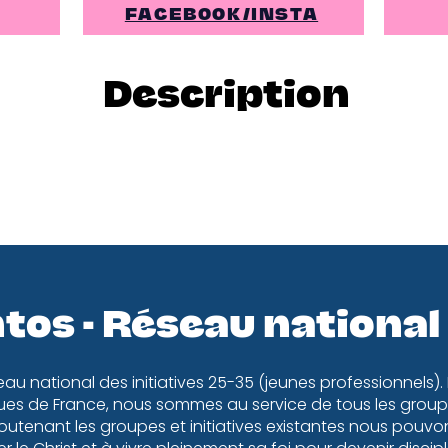
FACEBOOK/INSTA
Description
tos - Réseau national
eau national des initiatives 25-35 (jeunes professionnels).
es de France, nous sommes au service de tous les groupe
utenant les groupes et initiatives existantes nous pouv