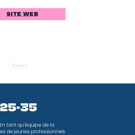
SITE WEB
Suivant
 25-35
 En tant qu'équipe de la
s de jeunes professionnels.