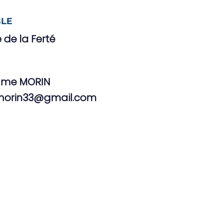
LE
 de la Ferté
aume MORIN
morin33@gmail.com