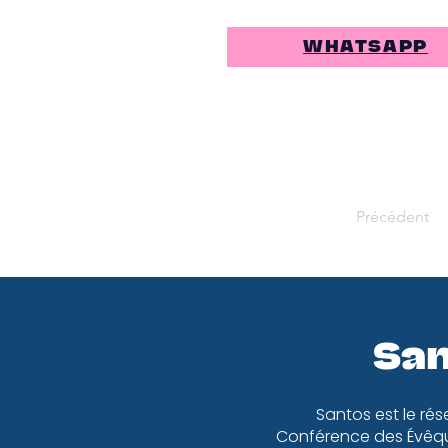
WHATSAPP
Précédent
San
Santos est le rés
Conférence des Évêqu