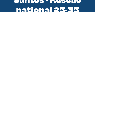
Santos - Réseau
national 25-35
Santos est le réseau national des
initiatives 25-35 (jeunes
professionnels). En tant qu'équipe
de la Conférence des Évêques de
France, nous sommes au service de
tous les groupes de jeunes
professionnels. Nous croyons qu’en
soutenant les groupes et initiatives
existantes nous pouvons aider
chaque jeune pro à rencontrer le
Christ et à vivre pleinement sa foi
pour devenir disciple missionnaire.
DITES M'EN PLUS !