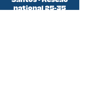
Santos - Réseau
national 25-35
Santos est le réseau national des
initiatives 25-35 (jeunes
professionnels). En tant qu'équipe
de la Conférence des Évêques de
France, nous sommes au service de
tous les groupes de jeunes
professionnels. Nous croyons qu’en
soutenant les groupes et initiatives
existantes nous pouvons aider
chaque jeune pro à rencontrer le
Christ et à vivre pleinement sa foi
pour devenir disciple missionnaire.
DITES M'EN PLUS !