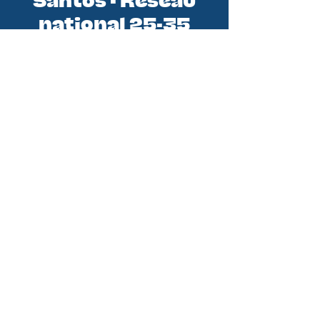
Santos - Réseau
national 25-35
Santos est le réseau national des
initiatives 25-35 (jeunes
professionnels). En tant qu'équipe
de la Conférence des Évêques de
France, nous sommes au service de
tous les groupes de jeunes
professionnels. Nous croyons qu’en
soutenant les groupes et initiatives
existantes nous pouvons aider
chaque jeune pro à rencontrer le
Christ et à vivre pleinement sa foi
pour devenir disciple missionnaire.
DITES M'EN PLUS !