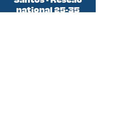
Santos - Réseau
national 25-35
Santos est le réseau national des
initiatives 25-35 (jeunes
professionnels). En tant qu'équipe
de la Conférence des Évêques de
France, nous sommes au service de
tous les groupes de jeunes
professionnels. Nous croyons qu’en
soutenant les groupes et initiatives
existantes nous pouvons aider
chaque jeune pro à rencontrer le
Christ et à vivre pleinement sa foi
pour devenir disciple missionnaire.
DITES M'EN PLUS !