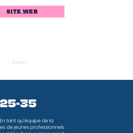
SITE WEB
Suivant
 25-35
 En tant qu'équipe de la
s de jeunes professionnels.