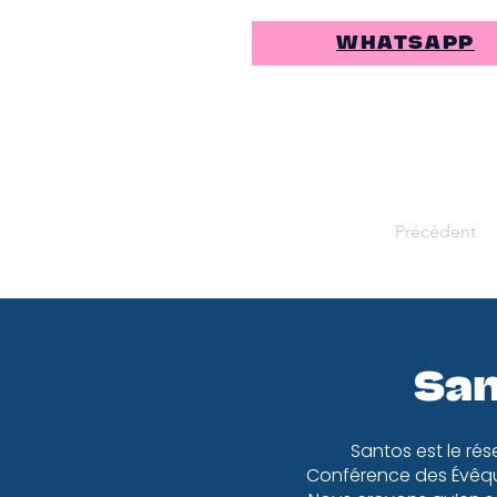
WHATSAPP
Précédent
San
Santos est le rés
Conférence des Évêqu