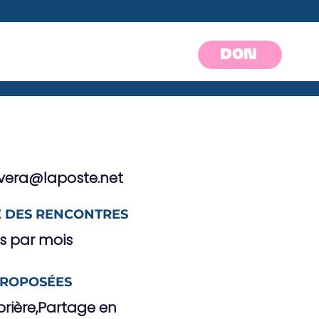
DON
rvera@laposte.net
 DES RENCONTRES
is par mois
PROPOSÉES
rière,Partage en