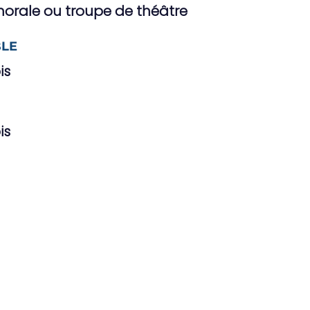
Chorale ou troupe de théâtre
LE
is
is