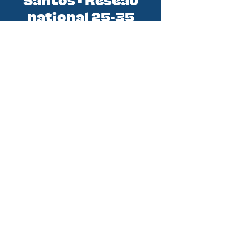
Santos - Réseau
national 25-35
Santos est le réseau national des
initiatives 25-35 (jeunes
professionnels). En tant qu'équipe
de la Conférence des Évêques de
France, nous sommes au service de
tous les groupes de jeunes
professionnels. Nous croyons qu’en
soutenant les groupes et initiatives
existantes nous pouvons aider
chaque jeune pro à rencontrer le
Christ et à vivre pleinement sa foi
pour devenir disciple missionnaire.
DITES M'EN PLUS !