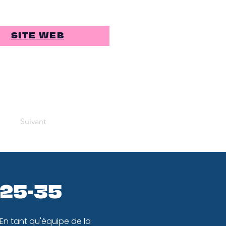
SITE WEB
Suivant
 25-35
 En tant qu'équipe de la