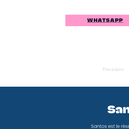
WHATSAPP
Précédent
San
Santos est le rés