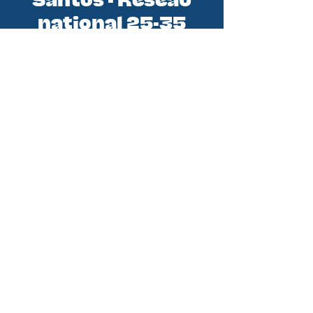
Santos - Réseau
national 25-35
Santos est le réseau national des
initiatives 25-35 (jeunes
professionnels). En tant qu'équipe
de la Conférence des Évêques de
France, nous sommes au service de
tous les groupes de jeunes
professionnels. Nous croyons qu’en
soutenant les groupes et initiatives
existantes nous pouvons aider
chaque jeune pro à rencontrer le
Christ et à vivre pleinement sa foi
pour devenir disciple missionnaire.
DITES M'EN PLUS !