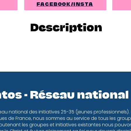
FACEBOOK/INSTA
Description
tos - Réseau national
eau national des initiatives 25-35 (jeunes professionnels).
es de France, nous sommes au service de tous les groupe
utenant les groupes et initiatives existantes nous pouv