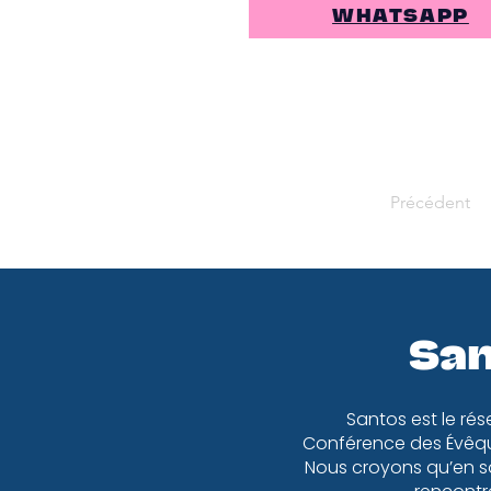
WHATSAPP
Précédent
San
Santos est le rés
Conférence des Évêqu
Nous croyons qu’en so