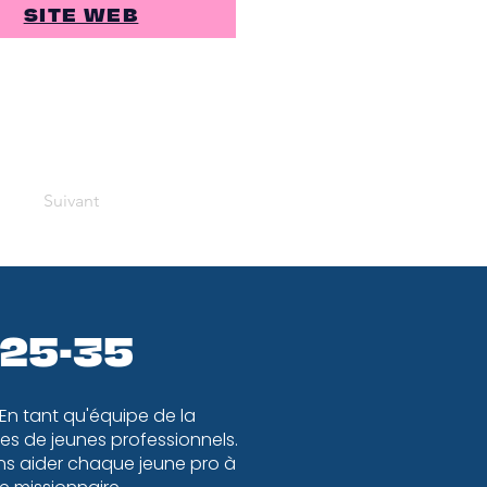
SITE WEB
Suivant
 25-35
 En tant qu'équipe de la
s de jeunes professionnels.
ons aider chaque jeune pro à