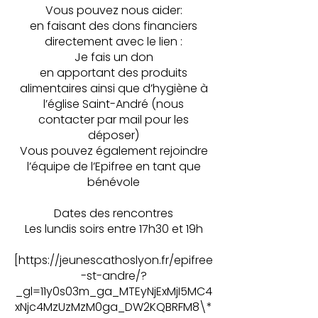
Vous pouvez nous aider:
en faisant des dons financiers
directement avec le lien :
Je fais un don
en apportant des produits
alimentaires ainsi que d’hygiène à
l’église Saint-André (nous
contacter par mail pour les
déposer)
Vous pouvez également rejoindre
l’équipe de l’Epifree en tant que
bénévole
Dates des rencontres
Les lundis soirs entre 17h30 et 19h
[
https://jeunescathoslyon.fr/epifree
-st-andre/?
_gl=11y0s03m_ga_MTEyNjExMjI5MC4
xNjc4MzUzMzM0ga_DW2KQBRFM8\*