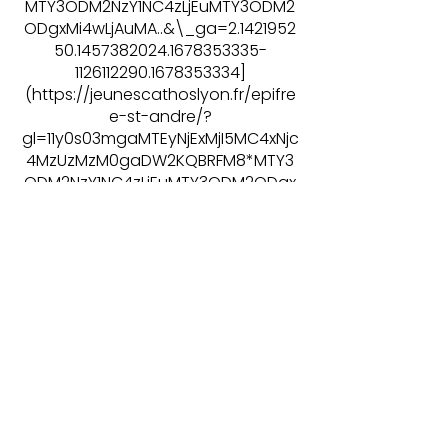
MTY3ODM2NzY1NC4zLjEuMTY3ODM2
ODgxMi4wLjAuMA..&\_ga=2.1421952
50.1457382024.1678353335-
1126112290.1678353334]
(https://jeunescathoslyon.fr/epifre
e-st-andre/?
gl=11y0s03mgaMTEyNjExMjI5MC4xNjc
4MzUzMzM0gaDW2KQBRFM8*MTY3
ODM2NzY1NC4zLjEuMTY3ODM2ODgx
Mi4wLjAuMA..&_ga=2.142195250.1457
382024.1678353335-
1126112290.1678353334)
Précédent
Suivant
Santos - Réseau
national 25-35