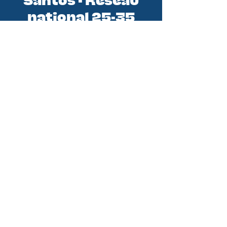
Santos - Réseau
national 25-35
Santos est le réseau national des
initiatives 25-35 (jeunes
professionnels). En tant qu'équipe
de la Conférence des Évêques de
France, nous sommes au service de
tous les groupes de jeunes
professionnels. Nous croyons qu’en
soutenant les groupes et initiatives
existantes nous pouvons aider
chaque jeune pro à rencontrer le
Christ et à vivre pleinement sa foi
pour devenir disciple missionnaire.
DITES M'EN PLUS !