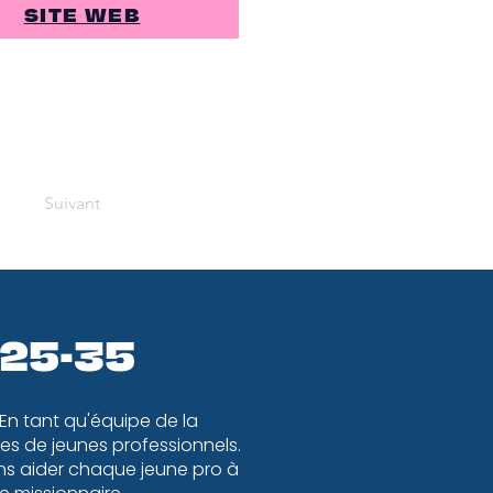
SITE WEB
Suivant
 25-35
 En tant qu'équipe de la
s de jeunes professionnels.
ons aider chaque jeune pro à