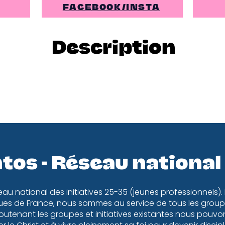
FACEBOOK/INSTA
Description
tos - Réseau national
eau national des initiatives 25-35 (jeunes professionnels).
es de France, nous sommes au service de tous les groupe
utenant les groupes et initiatives existantes nous pouv