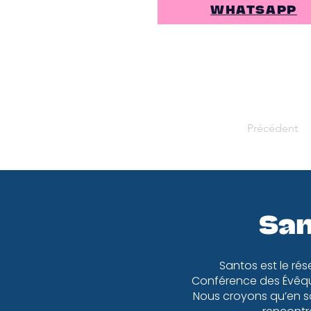
WHATSAPP
Précédent
San
Santos est le rés
Conférence des Évêqu
Nous croyons qu’en so