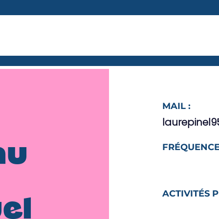
MAIL :
laurepinel
FRÉQUENCE
au
ACTIVITÉS 
el