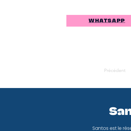
WHATSAPP
Précédent
San
Santos est le rés