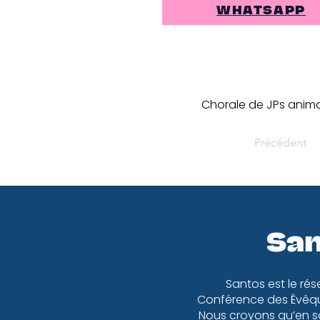
WHATSAPP
Chorale de JPs animan
Précédent
San
Santos est le rés
Conférence des Évêqu
Nous croyons qu’en so