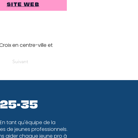
SITE WEB
roix en centre-ville et
Suivant
 25-35
 En tant qu'équipe de la
s de jeunes professionnels.
ons aider chaque jeune pro à