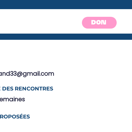
DON
mand33@gmail.com
 DES RENCONTRES
semaines
PROPOSÉES